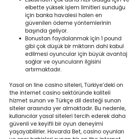
elbette yüksek işlem limitleri sunduğu
için banka havalesi halen en
güvenilen ödeme yöntemlerinin
başında geliyor.
Bonustan faydalanmak için 1 pound
gibi çok düşük bir miktarın dahi kabul
edilmesi oyuncular için büyük avantaj
sağlar ve oyuncuların ilgisini
artırmaktadır.
Yasal on line casino siteleri, Türkiye’deki on
the internet casino sektöründe kaliteli
hizmet sunan ve Türkçe dil desteği sunan
siteler arasında yer almaktadır. Bu nedenle,
kullanıcılar yasal siteleri tercih ederek daha
güvenli ve keyifli bir oyun deneyimi
yaşayabilirler. Hovarda Bet, casino oyunları