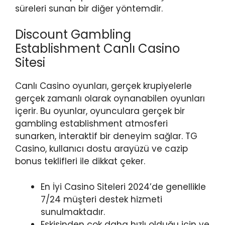
süreleri sunan bir diğer yöntemdir.
Discount Gambling
Establishment Canlı Casino
Sitesi
Canlı Casino oyunları, gerçek krupiyelerle
gerçek zamanlı olarak oynanabilen oyunları
içerir. Bu oyunlar, oyunculara gerçek bir
gambling establishment atmosferi
sunarken, interaktif bir deneyim sağlar. TG
Casino, kullanıcı dostu arayüzü ve cazip
bonus teklifleri ile dikkat çeker.
En İyi Casino Siteleri 2024’de genellikle
7/24 müşteri destek hizmeti
sunulmaktadır.
Eskisinden çok daha hızlı olduğu için ve