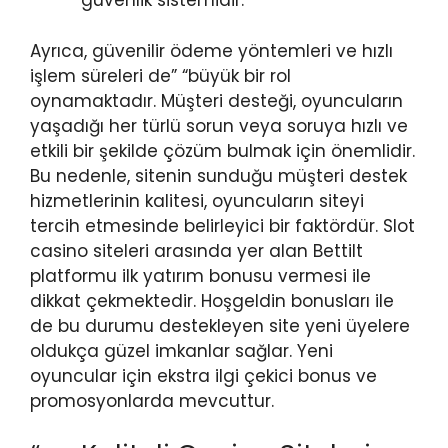
güvenlik sistemidir.
Ayrıca, güvenilir ödeme yöntemleri ve hızlı
işlem süreleri de” “büyük bir rol
oynamaktadır. Müşteri desteği, oyuncuların
yaşadığı her türlü sorun veya soruya hızlı ve
etkili bir şekilde çözüm bulmak için önemlidir.
Bu nedenle, sitenin sunduğu müşteri destek
hizmetlerinin kalitesi, oyuncuların siteyi
tercih etmesinde belirleyici bir faktördür. Slot
casino siteleri arasında yer alan Bettilt
platformu ilk yatırım bonusu vermesi ile
dikkat çekmektedir. Hoşgeldin bonusları ile
de bu durumu destekleyen site yeni üyelere
oldukça güzel imkanlar sağlar. Yeni
oyuncular için ekstra ilgi çekici bonus ve
promosyonlarda mevcuttur.