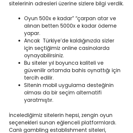
sitelerinin adresleri üzerine sizlere bilgi verdik.
Oyun 500x e kadar” “çarpan atar ve
alınan betten 5000x e kadar ödeme
yapar.
Ancak Türkiye’de kaldığınızda sizler
için seçtiğimiz online casinolarda
oynayabilirsiniz.
Bu siteler yıl boyunca kaliteli ve
güvenilir ortamda bahis oynattığı için
tercih edilir.
Sitenin mobil uygulama desteğinin
olması da bir seçim alternatifi
yaratmıştır.
İncelediğimiz sitelerin hepsi, zengin oyun
seçenekleri sunan eğlenceli platformlardı.
Canlı gambling establishment siteleri,