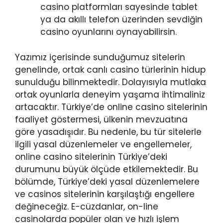
casino platformları sayesinde tablet
ya da akıllı telefon üzerinden sevdiğin
casino oyunlarını oynayabilirsin.
Yazımız içerisinde sunduğumuz sitelerin
genelinde, ortak canlı casino türlerinin hidup
sunulduğu bilinmektedir. Dolayısıyla mutlaka
ortak oyunlarla deneyim yaşama ihtimaliniz
artacaktır. Türkiye’de online casino sitelerinin
faaliyet göstermesi, ülkenin mevzuatına
göre yasadışıdır. Bu nedenle, bu tür sitelerle
ilgili yasal düzenlemeler ve engellemeler,
online casino sitelerinin Türkiye’deki
durumunu büyük ölçüde etkilemektedir. Bu
bölümde, Türkiye’deki yasal düzenlemelere
ve casinos sitelerinin karşılaştığı engellere
değineceğiz. E-cüzdanlar, on-line
casinolarda popüler olan ve hızlı işlem