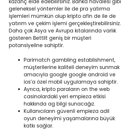
kazanç elde edebilirsiniz. Banka havalesi gibi
geleneksel yöntemler ile de pra yatırma
işlemleri mümkün olup kripto afin de ile de
yatırım ve çekim işlemi gerçekleştirebilirsiniz.
Daha çok Asya ve Avrupa kıtalarında varlık
gösteren Bettilt geniş bir müşteri
potansiyeline sahiptir.
Parimatch gambling establishment,
müşterilerine kaliteli deneyim sunmak
amacıyla google google android ve
ios’a özel mobil uygulamaya sahiptir.
Ayrıca, kripto paraların on the web
casinolardaki yeri empieza etkisi
hakkında ag bilgi sunacağız.
Kullanıcıların güvenli empieza adil
oyun deneyimi yaşamalarına büyük
katkı sağlar.