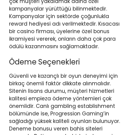
çok müşteri yakalamak adına özel
kampanyalar yürüttüğü bilinmektedir.
Kampanyalar için sektörde çoğunlukla
reward hediyesi adı verilmektedir. Kısacası
bir casino firması, üyelerine özel bonus
ikramiyesi vererek, onların daha çok para
ödülü kazanmasını sağlamaktadır.
Ödeme Seçenekleri
Güvenli ve kazançlı bir oyun deneyimi için
birkaç önemli faktör dikkate alınmalıdır.
Sitenin lisans durumu, müşteri hizmetleri
kalitesi empieza ödeme yöntemleri çok
önemlidir. Canlı gambling establishment
bölümünde ise, Progression Gaming’in
sağladığı yüksek kaliteli oyunları bulunuyor.
Deneme bonusu veren bahis siteleri