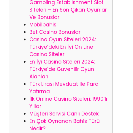
Gambling Establishment Slot
Siteleri – En Son Çıkan Oyunlar
Ve Bonuslar
Mobilbahis
Bet Casino Bonusları
Casino Oyun Siteleri 2024:
Türkiye’deki En İyi On Line
Casino Siteleri
En İyi Casino Siteleri 2024:
Türkiye’de Güvenilir Oyun
Alanları
Türk Lirası Mevduat Ile Para
Yatırma
İlk Online Casino Siteleri: 1990’lı
Yıllar
Müşteri Servisi Canlı Destek
En Çok Oynanan Bahis Türü
Nedir?