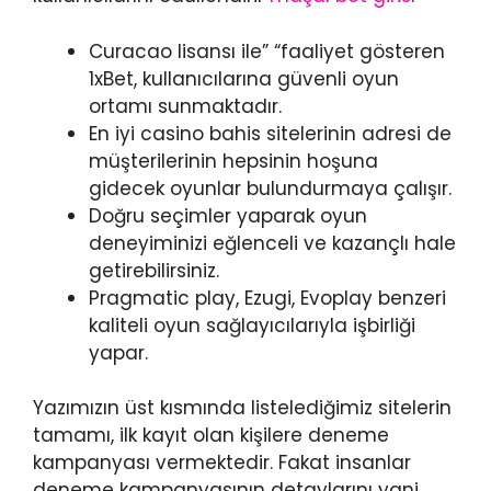
Curacao lisansı ile” “faaliyet gösteren
1xBet, kullanıcılarına güvenli oyun
ortamı sunmaktadır.
En iyi casino bahis sitelerinin adresi de
müşterilerinin hepsinin hoşuna
gidecek oyunlar bulundurmaya çalışır.
Doğru seçimler yaparak oyun
deneyiminizi eğlenceli ve kazançlı hale
getirebilirsiniz.
Pragmatic play, Ezugi, Evoplay benzeri
kaliteli oyun sağlayıcılarıyla işbirliği
yapar.
Yazımızın üst kısmında listelediğimiz sitelerin
tamamı, ilk kayıt olan kişilere deneme
kampanyası vermektedir. Fakat insanlar
deneme kampanyasının detaylarını yani