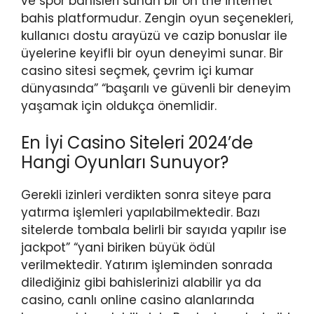
ve spor bahisleri sunan bir on the internet
bahis platformudur. Zengin oyun seçenekleri,
kullanıcı dostu arayüzü ve cazip bonuslar ile
üyelerine keyifli bir oyun deneyimi sunar. Bir
casino sitesi seçmek, çevrim içi kumar
dünyasında” “başarılı ve güvenli bir deneyim
yaşamak için oldukça önemlidir.
En İyi Casino Siteleri 2024’de
Hangi Oyunları Sunuyor?
Gerekli izinleri verdikten sonra siteye para
yatırma işlemleri yapılabilmektedir. Bazı
sitelerde tombala belirli bir sayıda yapılır ise
jackpot” “yani biriken büyük ödül
verilmektedir. Yatırım işleminden sonrada
dilediğiniz gibi bahislerinizi alabilir ya da
casino, canlı online casino alanlarında