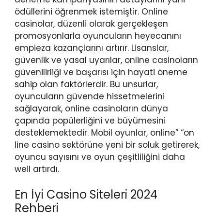
ödüllerini öğrenmek istemiştir. Online
casinolar, düzenli olarak gerçekleşen
promosyonlarla oyuncuların heyecanını
empieza kazançlarını artırır. Lisanslar,
güvenlik ve yasal uyarılar, online casinoların
güvenilirliği ve başarısı için hayati öneme
sahip olan faktörlerdir. Bu unsurlar,
oyuncuların güvende hissetmelerini
sağlayarak, online casinoların dünya
çapında popülerliğini ve büyümesini
desteklemektedir. Mobil oyunlar, online” “on
line casino sektörüne yeni bir soluk getirerek,
oyuncu sayısını ve oyun çeşitliliğini daha
weil artırdı.
En İyi Casino Siteleri 2024
Rehberi