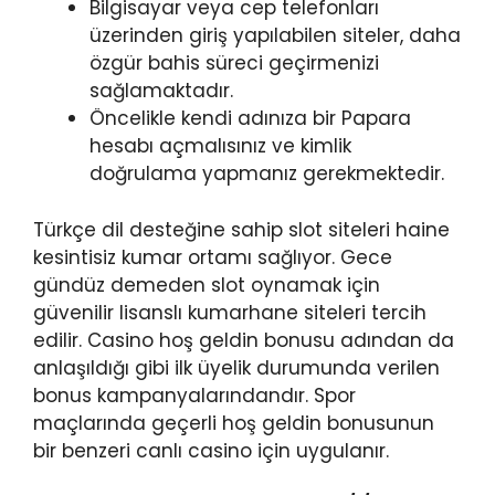
Bilgisayar veya cep telefonları
üzerinden giriş yapılabilen siteler, daha
özgür bahis süreci geçirmenizi
sağlamaktadır.
Öncelikle kendi adınıza bir Papara
hesabı açmalısınız ve kimlik
doğrulama yapmanız gerekmektedir.
Türkçe dil desteğine sahip slot siteleri haine
kesintisiz kumar ortamı sağlıyor. Gece
gündüz demeden slot oynamak için
güvenilir lisanslı kumarhane siteleri tercih
edilir. Casino hoş geldin bonusu adından da
anlaşıldığı gibi ilk üyelik durumunda verilen
bonus kampanyalarındandır. Spor
maçlarında geçerli hoş geldin bonusunun
bir benzeri canlı casino için uygulanır.