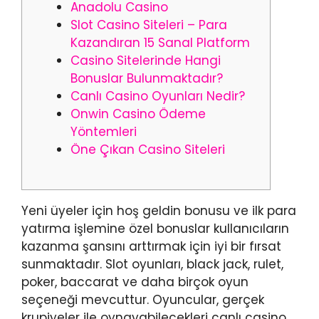
Anadolu Casino
Slot Casino Siteleri – Para
Kazandıran 15 Sanal Platform
Casino Sitelerinde Hangi
Bonuslar Bulunmaktadır?
Canlı Casino Oyunları Nedir?
Onwin Casino Ödeme
Yöntemleri
Öne Çıkan Casino Siteleri
Yeni üyeler için hoş geldin bonusu ve ilk para
yatırma işlemine özel bonuslar kullanıcıların
kazanma şansını arttırmak için iyi bir fırsat
sunmaktadır. Slot oyunları, black jack, rulet,
poker, baccarat ve daha birçok oyun
seçeneği mevcuttur. Oyuncular, gerçek
krupiyeler ile oynayabilecekleri canlı casino