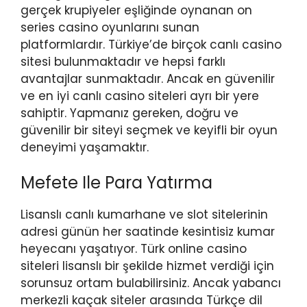
gerçek krupiyeler eşliğinde oynanan on
series casino oyunlarını sunan
platformlardır. Türkiye’de birçok canlı casino
sitesi bulunmaktadır ve hepsi farklı
avantajlar sunmaktadır. Ancak en güvenilir
ve en iyi canlı casino siteleri ayrı bir yere
sahiptir. Yapmanız gereken, doğru ve
güvenilir bir siteyi seçmek ve keyifli bir oyun
deneyimi yaşamaktır.
Mefete Ile Para Yatırma
Lisanslı canlı kumarhane ve slot sitelerinin
adresi günün her saatinde kesintisiz kumar
heyecanı yaşatıyor. Türk online casino
siteleri lisanslı bir şekilde hizmet verdiği için
sorunsuz ortam bulabilirsiniz. Ancak yabancı
merkezli kaçak siteler arasında Türkçe dil