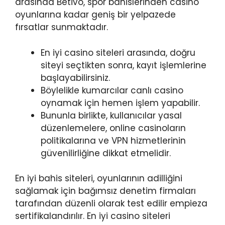
arasında Betivo, spor bahislerinden casino
oyunlarına kadar geniş bir yelpazede
fırsatlar sunmaktadır.
En iyi casino siteleri arasında, doğru
siteyi seçtikten sonra, kayıt işlemlerine
başlayabilirsiniz.
Böylelikle kumarcılar canlı casino
oynamak için hemen işlem yapabilir.
Bununla birlikte, kullanıcılar yasal
düzenlemelere, online casinoların
politikalarına ve VPN hizmetlerinin
güvenilirliğine dikkat etmelidir.
En iyi bahis siteleri, oyunlarının adilliğini
sağlamak için bağımsız denetim firmaları
tarafından düzenli olarak test edilir empieza
sertifikalandırılır. En iyi casino siteleri