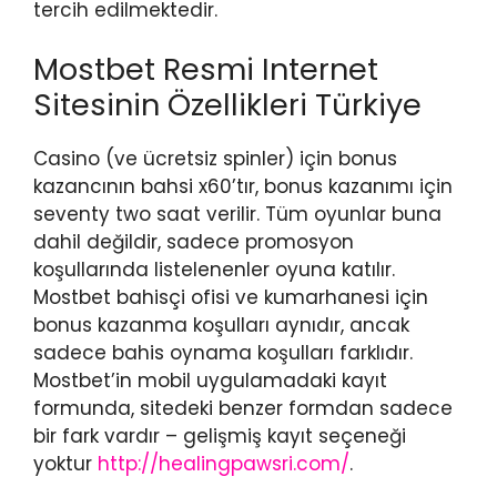
tercih edilmektedir.
Mostbet Resmi Internet
Sitesinin Özellikleri Türkiye
Casino (ve ücretsiz spinler) için bonus
kazancının bahsi x60’tır, bonus kazanımı için
seventy two saat verilir. Tüm oyunlar buna
dahil değildir, sadece promosyon
koşullarında listelenenler oyuna katılır.
Mostbet bahisçi ofisi ve kumarhanesi için
bonus kazanma koşulları aynıdır, ancak
sadece bahis oynama koşulları farklıdır.
Mostbet’in mobil uygulamadaki kayıt
formunda, sitedeki benzer formdan sadece
bir fark vardır – gelişmiş kayıt seçeneği
yoktur
http://healingpawsri.com/
.