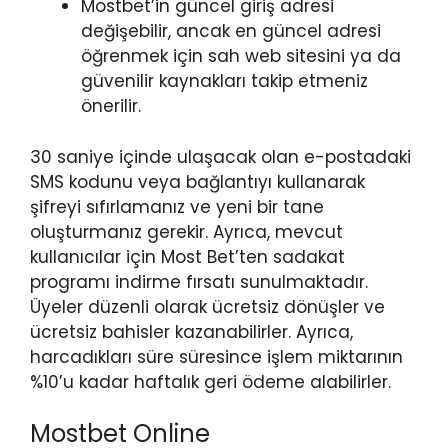
Mostbet’in güncel giriş adresi
değişebilir, ancak en güncel adresi
öğrenmek için sah web sitesini ya da
güvenilir kaynakları takip etmeniz
önerilir.
30 saniye içinde ulaşacak olan e-postadaki
SMS kodunu veya bağlantıyı kullanarak
şifreyi sıfırlamanız ve yeni bir tane
oluşturmanız gerekir. Ayrıca, mevcut
kullanıcılar için Most Bet’ten sadakat
programı indirme fırsatı sunulmaktadır.
Üyeler düzenli olarak ücretsiz dönüşler ve
ücretsiz bahisler kazanabilirler. Ayrıca,
harcadıkları süre süresince işlem miktarının
%10’u kadar haftalık geri ödeme alabilirler.
Mostbet Online