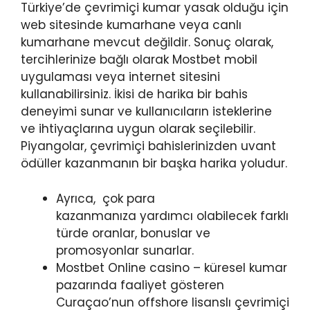
Türkiye’de çevrimiçi kumar yasak olduğu için
web sitesinde kumarhane veya canlı
kumarhane mevcut değildir. Sonuç olarak,
tercihlerinize bağlı olarak Mostbet mobil
uygulaması veya internet sitesini
kullanabilirsiniz. İkisi de harika bir bahis
deneyimi sunar ve kullanıcıların isteklerine
ve ihtiyaçlarına uygun olarak seçilebilir.
Piyangolar, çevrimiçi bahislerinizden uvant
ödüller kazanmanın bir başka harika yoludur.
Ayrıca, çok para
kazanmanıza yardımcı olabilecek farklı
türde oranlar, bonuslar ve
promosyonlar sunarlar.
Mostbet Online casino – küresel kumar
pazarında faaliyet gösteren
Curaçao’nun offshore lisanslı çevrimiçi