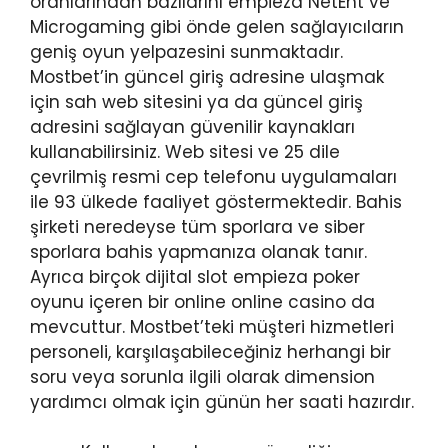
oranlarından bazılarını empieza NetEnt ve
Microgaming gibi önde gelen sağlayıcıların
geniş oyun yelpazesini sunmaktadır.
Mostbet’in güncel giriş adresine ulaşmak
için sah web sitesini ya da güncel giriş
adresini sağlayan güvenilir kaynakları
kullanabilirsiniz. Web sitesi ve 25 dile
çevrilmiş resmi cep telefonu uygulamaları
ile 93 ülkede faaliyet göstermektedir. Bahis
şirketi neredeyse tüm sporlara ve siber
sporlara bahis yapmanıza olanak tanır.
Ayrıca birçok dijital slot empieza poker
oyunu içeren bir online online casino da
mevcuttur. Mostbet’teki müşteri hizmetleri
personeli, karşılaşabileceğiniz herhangi bir
soru veya sorunla ilgili olarak dimension
yardımcı olmak için günün her saati hazırdır.