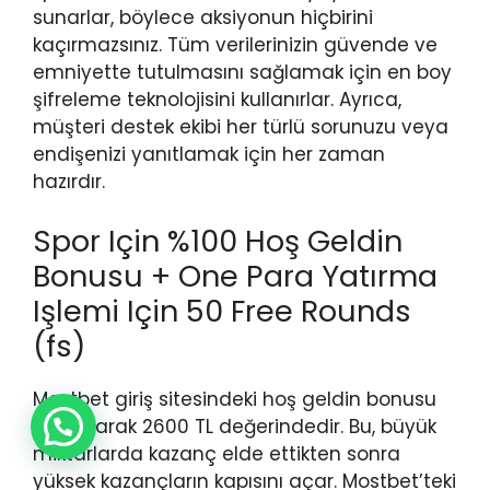
sunarlar, böylece aksiyonun hiçbirini
kaçırmazsınız. Tüm verilerinizin güvende ve
emniyette tutulmasını sağlamak için en boy
şifreleme teknolojisini kullanırlar. Ayrıca,
müşteri destek ekibi her türlü sorunuzu veya
endişenizi yanıtlamak için her zaman
hazırdır.
Spor Için %100 Hoş Geldin
Bonusu + One Para Yatırma
Işlemi Için 50 Free Rounds
(fs)
Mostbet giriş sitesindeki hoş geldin bonusu
tam olarak 2600 TL değerindedir. Bu, büyük
Contact us.
miktarlarda kazanç elde ettikten sonra
yüksek kazançların kapısını açar. Mostbet’teki