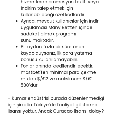
hizmetlerde promosyon teklifi veya
indirim talep etmek için
kullanabileceği özel kodlardır.
Ayrıca, mevcut kullanıcılar için i̇ndir
uygulaması Many Bet’ten içinde
sadakat almak programı
sunulmaktadır.
Bir aydan fazla bir süre önce
kaydolduysanız, ilk para yatırma
bonusu kullanılamayabilir.
Fonlar anında kredilendirilecektir;
mostbet’ten minimal para çekme
miktarı $/€2 ve maksimum $/€1.
500’dür.
– Kumar endüstrisi burada düzenlenmediği
için şirketin Türkiye’de faaliyet gösterme
lisansı yoktur. Ancak Curacao lisansı dolay?