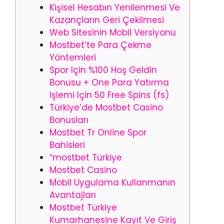
Kişisel Hesabın Yenilenmesi Ve
Kazançların Geri Çekilmesi
Web Sitesinin Mobil Versiyonu
Mostbet’te Para Çekme
Yöntemleri
Spor Için %100 Hoş Geldin
Bonusu + One Para Yatırma
Işlemi Için 50 Free Spins (fs)
Türkiye’de Mostbet Casino
Bonusları
Mostbet Tr Online Spor
Bahisleri
“mostbet Türkiye
Mostbet Casino
Mobil Uygulama Kullanmanın
Avantajları
Mostbet Türkiye
Kumarhanesine Kayıt Ve Giriş