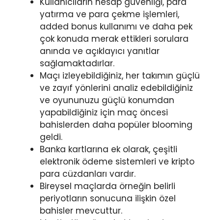
Kullanıcıların hesap güvenliği, para
yatırma ve para çekme işlemleri,
added bonus kullanımı ve daha pek
çok konuda merak ettikleri sorulara
anında ve açıklayıcı yanıtlar
sağlamaktadırlar.
Maçı izleyebildiğiniz, her takımın güçlü
ve zayıf yönlerini analiz edebildiğiniz
ve oyununuzu güçlü konumdan
yapabildiğiniz için maç öncesi
bahislerden daha popüler blooming
geldi.
Banka kartlarına ek olarak, çeşitli
elektronik ödeme sistemleri ve kripto
para cüzdanları vardır.
Bireysel maçlarda örneğin belirli
periyotların sonucuna ilişkin özel
bahisler mevcuttur.