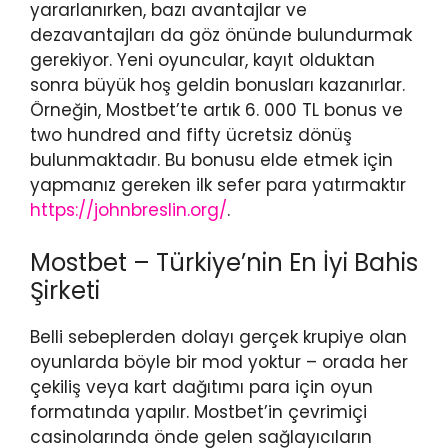
yararlanırken, bazı avantajlar ve
dezavantajları da göz önünde bulundurmak
gerekiyor. Yeni oyuncular, kayıt olduktan
sonra büyük hoş geldin bonusları kazanırlar.
Örneğin, Mostbet’te artık 6. 000 TL bonus ve
two hundred and fifty ücretsiz dönüş
bulunmaktadır. Bu bonusu elde etmek için
yapmanız gereken ilk sefer para yatırmaktır
https://johnbreslin.org/
.
Mostbet – Türkiye’nin En İyi Bahis
Şirketi
Belli sebeplerden dolayı gerçek krupiye olan
oyunlarda böyle bir mod yoktur – orada her
çekiliş veya kart dağıtımı para için oyun
formatında yapılır. Mostbet’in çevrimiçi
casinolarında önde gelen sağlayıcıların