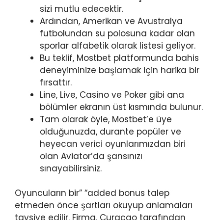
sizi mutlu edecektir.
Ardından, Amerikan ve Avustralya
futbolundan su polosuna kadar olan
sporlar alfabetik olarak listesi geliyor.
Bu teklif, Mostbet platformunda bahis
deneyiminize başlamak için harika bir
fırsattır.
Line, Live, Casino ve Poker gibi ana
bölümler ekranın üst kısmında bulunur.
Tam olarak öyle, Mostbet’e üye
olduğunuzda, durante popüler ve
heyecan verici oyunlarımızdan biri
olan Aviator’da şansınızı
sınayabilirsiniz.
Oyuncuların bir” “added bonus talep
etmeden önce şartları okuyup anlamaları
tavsiye edilir. Firma, Curacao tarafından