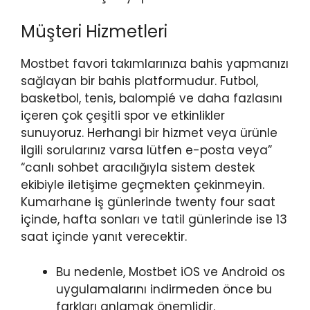
Müşteri Hizmetleri
Mostbet favori takımlarınıza bahis yapmanızı
sağlayan bir bahis platformudur. Futbol,
basketbol, tenis, balompié ve daha fazlasını
içeren çok çeşitli spor ve etkinlikler
sunuyoruz. Herhangi bir hizmet veya ürünle
ilgili sorularınız varsa lütfen e-posta veya”
“canlı sohbet aracılığıyla sistem destek
ekibiyle iletişime geçmekten çekinmeyin.
Kumarhane iş günlerinde twenty four saat
içinde, hafta sonları ve tatil günlerinde ise 13
saat içinde yanıt verecektir.
Bu nedenle, Mostbet iOS ve Android os
uygulamalarını indirmeden önce bu
farkları anlamak önemlidir.