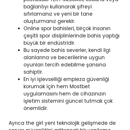
bağlantıyı kullanarak şifreyi
sıfırlamanız ve yeni bir tane
oluşturmanız gerekir.
Online spor bahisleri, birçok insanın
çeşitli spor disiplinlerinde bahis yaptığı
büyük bir endüstridir.
Bu sayede bahis severler, kendi ilgi
alanlarına ve becerilerine uygun
oyunları tercih edebilme şansına
sahiptir.
En iyi işlevselliği empieza güvenliği
korumak için hem Mostbet
uygulamasını hem de cihazınızın
işletim sistemini güncel tutmak çok
önemlidir.
Ayrıca the girl yeni teknolojik gelişmede de