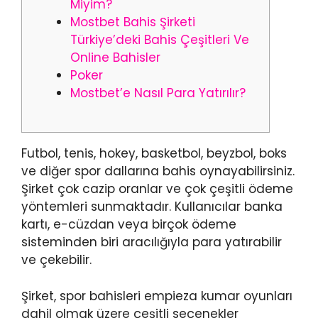
Miyim?
Mostbet Bahis Şirketi
Türkiye’deki Bahis Çeşitleri Ve
Online Bahisler
Poker
Mostbet’e Nasıl Para Yatırılır?
Futbol, tenis, hokey, basketbol, beyzbol, boks
ve diğer spor dallarına bahis oynayabilirsiniz.
Şirket çok cazip oranlar ve çok çeşitli ödeme
yöntemleri sunmaktadır. Kullanıcılar banka
kartı, e-cüzdan veya birçok ödeme
sisteminden biri aracılığıyla para yatırabilir
ve çekebilir.
Şirket, spor bahisleri empieza kumar oyunları
dahil olmak üzere çeşitli seçenekler