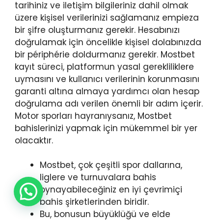
tarihiniz ve iletişim bilgileriniz dahil olmak
üzere kişisel verilerinizi sağlamanız empieza
bir şifre oluşturmanız gerekir. Hesabınızı
doğrulamak için öncelikle kişisel dolabınızda
bir périphérie doldurmanız gerekir. Mostbet
kayıt süreci, platformun yasal gerekliliklere
uymasını ve kullanıcı verilerinin korunmasını
garanti altına almaya yardımcı olan hesap
doğrulama adı verilen önemli bir adım içerir.
Motor sporları hayranıysanız, Mostbet
bahislerinizi yapmak için mükemmel bir yer
olacaktır.
Mostbet, çok çeşitli spor dallarına,
liglere ve turnuvalara bahis
oynayabileceğiniz en iyi çevrimiçi
Contact us.
bahis şirketlerinden biridir.
Bu, bonusun büyüklüğü ve elde