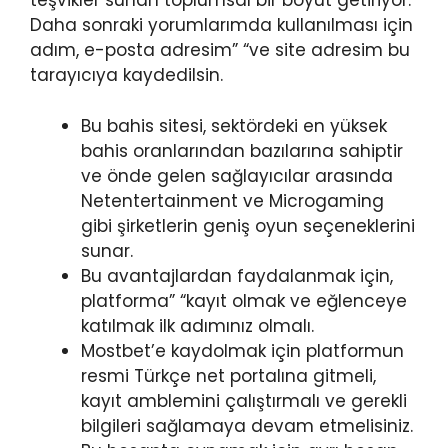
teşvikler sunan toplumsal bir boyut getiriyor.
Daha sonraki yorumlarımda kullanılması için
adım, e-posta adresim” “ve site adresim bu
tarayıcıya kaydedilsin.
Bu bahis sitesi, sektördeki en yüksek
bahis oranlarından bazılarına sahiptir
ve önde gelen sağlayıcılar arasında
Netentertainment ve Microgaming
gibi şirketlerin geniş oyun seçeneklerini
sunar.
Bu avantajlardan faydalanmak için,
platforma” “kayıt olmak ve eğlenceye
katılmak ilk adımınız olmalı.
Mostbet’e kaydolmak için platformun
resmi Türkçe net portalına gitmeli,
kayıt amblemini çalıştırmalı ve gerekli
bilgileri sağlamaya devam etmelisiniz.