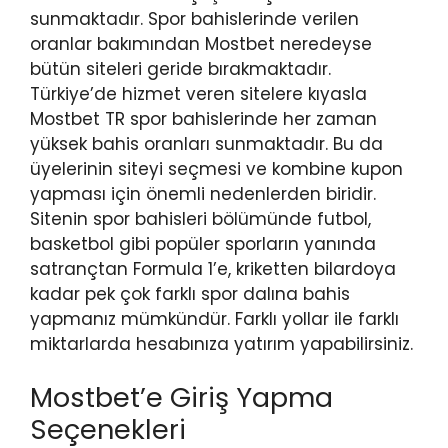
sunmaktadır. Spor bahislerinde verilen
oranlar bakımından Mostbet neredeyse
bütün siteleri geride bırakmaktadır.
Türkiye’de hizmet veren sitelere kıyasla
Mostbet TR spor bahislerinde her zaman
yüksek bahis oranları sunmaktadır. Bu da
üyelerinin siteyi seçmesi ve kombine kupon
yapması için önemli nedenlerden biridir.
Sitenin spor bahisleri bölümünde futbol,
basketbol gibi popüler sporların yanında
satrançtan Formula 1’e, kriketten bilardoya
kadar pek çok farklı spor dalına bahis
yapmanız mümkündür. Farklı yollar ile farklı
miktarlarda hesabınıza yatırım yapabilirsiniz.
Mostbet’e Giriş Yapma
Seçenekleri