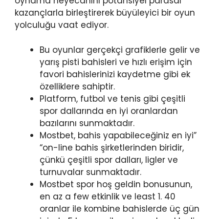
oynama heyecanını potansiyel parasal
kazançlarla birleştirerek büyüleyici bir oyun
yolculuğu vaat ediyor.
Bu oyunlar gerçekçi grafiklerle gelir ve
yarış pisti bahisleri ve hızlı erişim için
favori bahislerinizi kaydetme gibi ek
özelliklere sahiptir.
Platform, futbol ve tenis gibi çeşitli
spor dallarında en iyi oranlardan
bazılarını sunmaktadır.
Mostbet, bahis yapabileceğiniz en iyi”
“on-line bahis şirketlerinden biridir,
çünkü çeşitli spor dalları, ligler ve
turnuvalar sunmaktadır.
Mostbet spor hoş geldin bonusunun,
en az a few etkinlik ve least 1. 40
oranlar ile kombine bahislerde üç gün