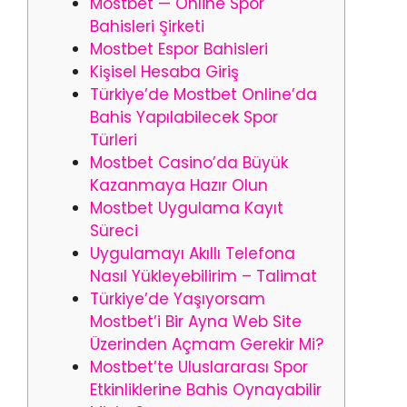
Mostbet — Online Spor
Bahisleri Şirketi
Mostbet Espor Bahisleri
Kişisel Hesaba Giriş
Türkiye’de Mostbet Online’da
Bahis Yapılabilecek Spor
Türleri
Mostbet Casino’da Büyük
Kazanmaya Hazır Olun
Mostbet Uygulama Kayıt
Süreci
Uygulamayı Akıllı Telefona
Nasıl Yükleyebilirim – Talimat
Türkiye’de Yaşıyorsam
Mostbet’i Bir Ayna Web Site
Üzerinden Açmam Gerekir Mi?
Mostbet’te Uluslararası Spor
Etkinliklerine Bahis Oynayabilir