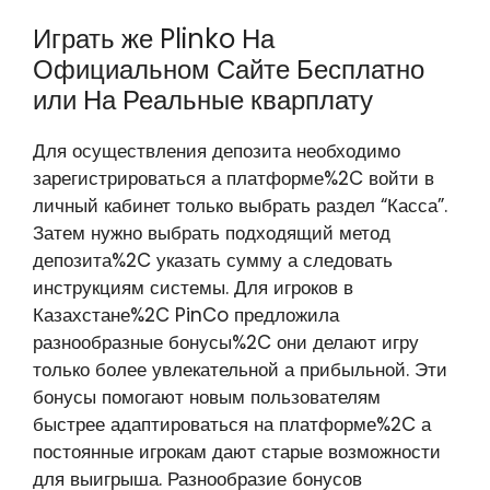
Играть же Plinko На
Официальном Сайте Бесплатно
или На Реальные кварплату
Для осуществления депозита необходимо
зарегистрироваться а платформе%2C войти в
личный кабинет только выбрать раздел “Касса”.
Затем нужно выбрать подходящий метод
депозита%2C указать сумму а следовать
инструкциям системы. Для игроков в
Казахстане%2C PinCo предложила
разнообразные бонусы%2C они делают игру
только более увлекательной а прибыльной. Эти
бонусы помогают новым пользователям
быстрее адаптироваться на платформе%2C а
постоянные игрокам дают старые возможности
для выигрыша. Разнообразие бонусов