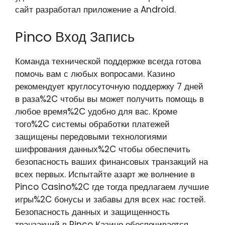
сайт разработал приложение а Android.
Pinco Вход Запись
Команда технической поддержке всегда готова
помочь вам с любых вопросами. Казино
рекомендует круглосуточную поддержку 7 дней
в раза%2C чтобы вы может получить помощь в
любое время%2C удобно для вас. Кроме
того%2C системы обработки платежей
защищены передовыми технологиями
шифрования данных%2C чтобы обеспечить
безопасность ваших финансовых транзакций на
всех первых. Испытайте азарт же волнение в
Pinco Casino%2C где тогда предлагаем лучшие
игры%2C бонусы и забавы для всех нас гостей.
Безопасность данных и защищенность
транзакций в Pinco Казино обеспечивается