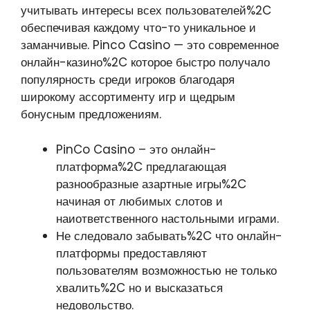
учитывать интересы всех пользователей%2C
обеспечивая каждому что-то уникальное и
заманчивые. Pinco Casino — это современное
онлайн-казино%2C которое быстро получало
популярность среди игроков благодаря
широкому ассортименту игр и щедрым
бонусным предложениям.
PinCo Casino – это онлайн-
платформа%2C предлагающая
разнообразные азартные игры%2C
начиная от любимых слотов и
наиответственного настольными играми.
Не следовало забывать%2C что онлайн-
платформы предоставляют
пользователям возможностью не только
хвалить%2C но и высказаться
недовольство.