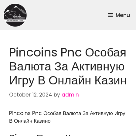
Skip
to
Menu
content
Pincoins Pnc Особая
Валюта За Активную
Игру В Онлайн Казин
October 12, 2024
by
admin
Pincoins Pnc Особая Валюта За Активную Игру
В Онлайн Казино