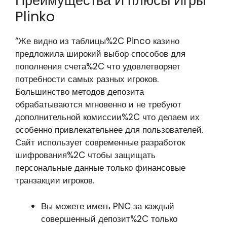
Преимущества И плюсы Игры
Plinko
“Же видно из таблицы%2C Pinco казино
предложила широкий выбор способов для
пополнения счета%2C что удовлетворяет
потребности самых разных игроков.
Большинство методов депозита
обрабатываются мгновенно и не требуют
дополнительной комиссии%2C что делаем их
особенно привлекательнее для пользователей.
Сайт использует современные разработок
шифрования%2C чтобы защищать
персональные данные только финансовые
транзакции игроков.
Вы можете иметь PNC за каждый
совершенный депозит%2C только