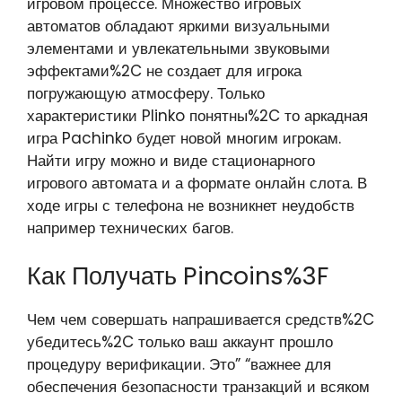
игровом процессе. Множество игровых
автоматов обладают яркими визуальными
элементами и увлекательными звуковыми
эффектами%2C не создает для игрока
погружающую атмосферу. Только
характеристики Plinko понятны%2C то аркадная
игра Pachinko будет новой многим игрокам.
Найти игру можно и виде стационарного
игрового автомата и а формате онлайн слота. В
ходе игры с телефона не возникнет неудобств
например технических багов.
Как Получать Pincoins%3F
Чем чем совершать напрашивается средств%2C
убедитесь%2C только ваш аккаунт прошло
процедуру верификации. Это” “важнее для
обеспечения безопасности транзакций и всяком