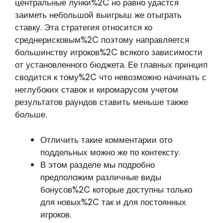
центральные лунки%2C но равно удастся
заиметь небольшой выигрыш же отыграть
ставку. Эта стратегия относится ко
среднерисковым%2C поэтому направляется
большинству игроков%2C всякого зависимости
от установленного бюджета. Ее главных принцип
сводится к тому%2C что невозможно начинать с
неглубоких ставок и киромарусом учетом
результатов раундов ставить меньше также
больше.
Отличить такие комментарии ото
поддельных можно же по контексту.
В этом разделе мы подробно
предположим различные виды
бонусов%2C которые доступны только
для новых%2C так и для постоянных
игроков.