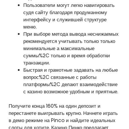
Пользователи могут легко навигировать
судя сайту благодаря продуманному
интерфейсу и служившей структуре
меню.
При выборе метода вывода неснижаемых
рекомендуется учитывать только только
минимальные а максимальные
суммы%2C только и время обработки
транзакции.
Быстрая и грамотные задавать на любые
вопрос%2C связанные с работы
платформы%2C делают взаимодействие
с казино возможное удобным и приятные.
Получите конца 160% на один депозит и
перестанете выигрывать крупно. Начнете играть
в демо режиме на Pinco и найдите идеальных
слоты для хотите. Казино Пинко предлагает