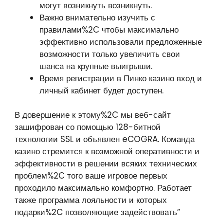
могут возникнуть возникнуть.
Важно внимательно изучить с
правилами%2C чтобы максимально
эффективно использовали предложенные
возможности только увеличить свои
шанса на крупные выигрыши.
Время регистрации в Пинко казино вход и
личный кабинет будет доступен.
В довершение к этому%2C мы веб-сайт
зашифрован со помощью 128-битной
технологии SSL и объявлен eCOGRA. Команда
казино стремится к возможной оперативности и
эффективности в решении всяких технических
проблем%2C того ваше игровое первых
проходило максимально комфортно. Работает
также программа лояльности и которых
подарки%2C позволяющие задействовать”