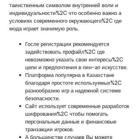
таинственным символом внутренней воли и
индивидуальности%2C что особенно важно а
условиях современного окружающего%2C где
мода играет значимую роль.
Госле регистрации рекомендуется
задействовать профайл%2C где
невозможно указать свои интересы%2C
цели и предпочтения в пин-ап искусстве.
Платформа популярна в Казахстане
благодаря простоте используемых%2C
разнообразию игр а надежной системе
безопасности.
Сайт использует современные разработок
шифрования%2C чтобы помогать
персональные данные и финансовые
транзакции игроков.
А большинстве случаев Вы можете