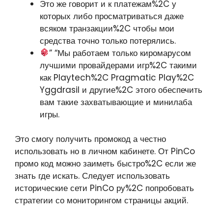
Это же говорит и к платежам%2C у
которых либо просматриваться даже
всяком транзакции%2C чтобы мои
средства точно только потерялись.
” “Мы работаем только киромарусом
лучшими провайдерами игр%2C такими
как Playtech%2C Pragmatic Play%2C
Yggdrasil и другие%2C этого обеспечить
вам такие захватывающие и минилаба
игры.
Это смогу получить промокод а честно
использовать но в личном кабинете. От PinCo
промо код можно заиметь быстро%2C если же
знать где искать. Следует использовать
исторические сети PinCo ру%2C попробовать
стратегии со мониторингом страницы акций.