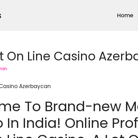
s
Home
t On Line Casino Azerb
min
 Casino Azerbaycan
me To Brand-new M
In India! Online Prof