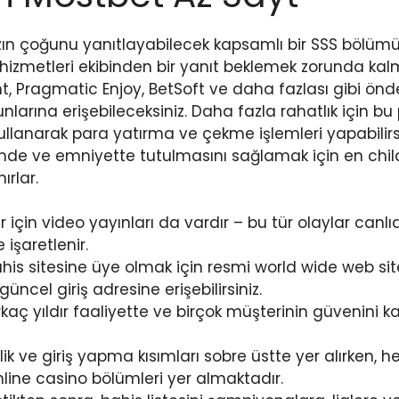
ızın çoğunu yanıtlayabilecek kapsamlı bir SSS bölümün
hizmetleri ekibinden bir yanıt beklemek zorunda kalm
t, Pragmatic Enjoy, BetSoft ve daha fazlası gibi önd
unlarına erişebileceksiniz. Daha fazla rahatlık için bu
kullanarak para yatırma ve çekme işlemleri yapabilirs
vende ve emniyette tutulmasını sağlamak için en chil
ırlar.
 için video yayınları da vardır – bu tür olaylar canlı
işaretlenir.
is sitesine üye olmak için resmi world wide web site
güncel giriş adresine erişebilirsiniz.
kaç yıldır faaliyette ve birçok müşterinin güvenini 
lik ve giriş yapma kısımları sobre üstte yer alırken,
line casino bölümleri yer almaktadır.