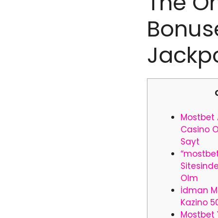
The On
Bonuse
Jackpo
Mostbet
Casino O
Sayt
“mostbet
Sitesinde
Olm
İdman M
Kazino 5
Mostbet 