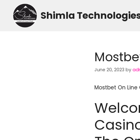
Skip
to
Shimla Technologie
content
Mostbe
June 20, 2023
by
ad
Mostbet On Line
Welco
Casino 