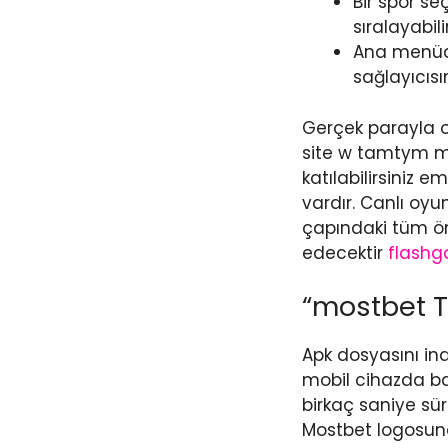
Bir spor se
sıralayabilir
Ana menüde
sağlayıcıs
Gerçek parayla o
site w tamtym mi
katılabilirsiniz 
vardır. Canlı oy
çapındaki tüm ön
edecektir
flashg
“mostbet T
Apk dosyasını in
mobil cihazda baş
birkaç saniye sü
Mostbet logosuna