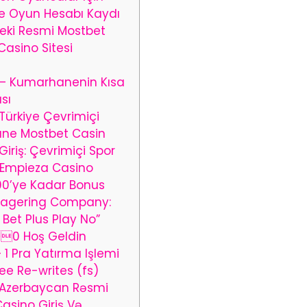
e Oyun Hesabı Kaydı
deki Resmi Mostbet
Casino Sitesi
a
– Kumarhanenin Kısa
sı
Türkiye Çevrimiçi
ne Mostbet Casin
iriş: Çevrimiçi Spor
i Empieza Casino
000’ye Kadar Bonus
Wagering Company:
 Bet Plus Play No”
n 0 Hoş Geldin
 1 Pra Yatırma Işlemi
ree Re-writes (fs)
 Azerbaycan Rəsmi
Casino Giriş Və