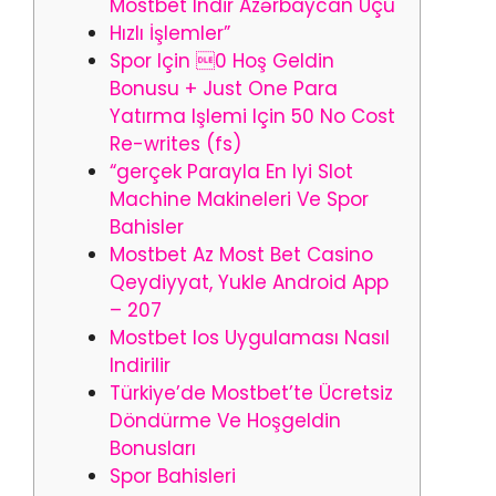
Mostbet Indir Azərbaycan Üçü
Hızlı İşlemler”
Spor Için 0 Hoş Geldin
Bonusu + Just One Para
Yatırma Işlemi Için 50 No Cost
Re-writes (fs)
“gerçek Parayla En Iyi Slot
Machine Makineleri Ve Spor
Bahisler
Mostbet Az Most Bet Casino
Qeydiyyat, Yukle Android App
– 207
Mostbet Ios Uygulaması Nasıl
Indirilir
Türkiye’de Mostbet’te Ücretsiz
Döndürme Ve Hoşgeldin
Bonusları
Spor Bahisleri