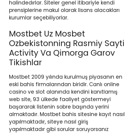
halindedırlar. Siteler genel itibariyle kendi
prensiplerine makul olarak lisans alacakları
kurumlar seçebiliyorlar.
Mostbet Uz Mosbet
Ozbekistonning Rasmiy Sayti
Activity Va Qimorga Garov
Tikishlar
Mostbet 2009 yılında kurulmuş piyasanın en
eski bahis firmalarından biridir. Canlı online
casino ve slot alanında kendini kanıtlamış
web site, 93 ülkede faaliyet göstermeyi
başararak listenin sobre başında yerini
almaktadır. Mostbet bahis sitesine kayıt nasıl
yapılmaktadır, siteye nasıl giriş
yapılmaktadır gibi sorular soruyorsanız