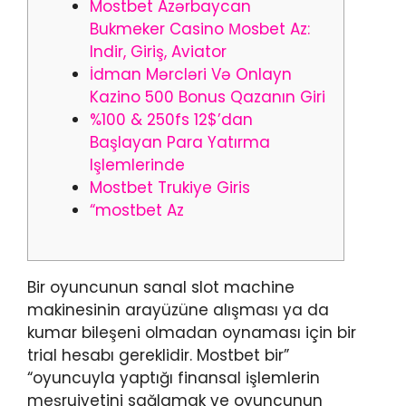
Mostbet Azərbaycan
Bukmeker Casino Мosbet Az:
Indir, Giriş, Aviator
İdman Mərcləri Və Onlayn
Kazino 500 Bonus Qazanın Giri
%100 & 250fs 12$’dan
Başlayan Para Yatırma
Işlemlerinde
Mostbet Trukiye Giris
“mostbet Az
Bir oyuncunun sanal slot machine
makinesinin arayüzüne alışması ya da
kumar bileşeni olmadan oynaması için bir
trial hesabı gereklidir. Mostbet bir”
“oyuncuyla yaptığı finansal işlemlerin
meşruiyetini sağlamak ve oyuncunun