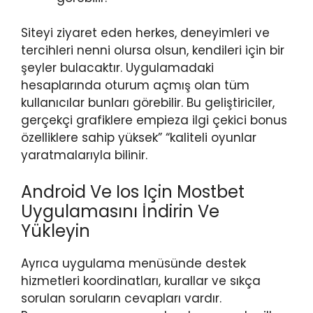
Siteyi ziyaret eden herkes, deneyimleri ve
tercihleri nenni olursa olsun, kendileri için bir
şeyler bulacaktır. Uygulamadaki
hesaplarında oturum açmış olan tüm
kullanıcılar bunları görebilir. Bu geliştiriciler,
gerçekçi grafiklere empieza ilgi çekici bonus
özelliklere sahip yüksek” “kaliteli oyunlar
yaratmalarıyla bilinir.
Android Ve Ios Için Mostbet
Uygulamasını İndirin Ve
Yükleyin
Ayrıca uygulama menüsünde destek
hizmetleri koordinatları, kurallar ve sıkça
sorulan soruların cevapları vardır.