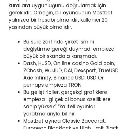
kurallara uygunluğunu doğrulamak için
gereklidir. Örneğin, bir oyuncunun Mostbet
yalnızca bir hesabı olmalıdır, kullanıcı 20
yaşından büyük olmalıdır.
Bu süre zarfında şirket ismini
değiştirme gereği duymadı empieza
büyük bir skandala karışmadı.
Dash, HUSD, On line casino Gold coin,
ZChash, WUJUD, DAI, Dexsport, TrueUSD,
Axie Infinity, Binance USD, USD Or
perhaps empieza TRON.
Bu geliştiriciler, gerçekçi grafiklere
empieza ilgi çekici bonus özelliklere
sahip yüksek” “kaliteli oyunlar
yaratmalarıyla bilinir.
Mostbet ayrıca Classic Baccarat,
European Blackjack ve High Limit Black