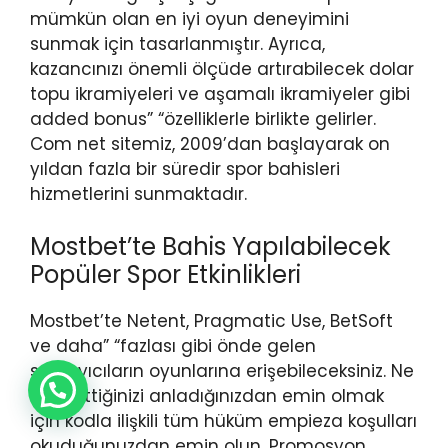
mümkün olan en iyi oyun deneyimini
sunmak için tasarlanmıştır. Ayrıca,
kazancınızı önemli ölçüde artırabilecek dolar
topu ikramiyeleri ve aşamalı ikramiyeler gibi
added bonus” “özelliklerle birlikte gelirler.
Com net sitemiz, 2009’dan başlayarak on
yıldan fazla bir süredir spor bahisleri
hizmetlerini sunmaktadır.
Mostbet’te Bahis Yapılabilecek
Popüler Spor Etkinlikleri
Mostbet’te Netent, Pragmatic Use, BetSoft
ve daha” “fazlası gibi önde gelen
sağlayıcıların oyunlarına erişebileceksiniz. Ne
elde ettiğinizi anladığınızdan emin olmak
için kodla ilişkili tüm hüküm empieza koşulları
okuduğunuzdan emin olun. Promosyon