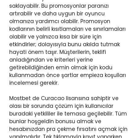
saklayabilir. Bu promosyonlar paranızı
artırabilir ve daha uygun bir oyuncu
olmanıza yardımcı olabilir. Promosyon
kodlarının belirli kısıtlamaları ve sınırlamaları
olabilir ve yalnızca kısa bir süre için
etkindirler; dolayısıyla bunu akılda tutmak
hayati önem taşır. Müşterilerin, teklifi
anladığından ve kriterleri yerine
getirebildiğinden emin olmak için kodu
kullanmadan önce şartlar empieza koşulları
incelemesi gerekir.
Mostbet de Curacao lisansına sahiptir ve
olası bir sorunda çözüm için kullanıcılar
buradaki yetkililer ile temasa geçilebilir. Tüm
bunlar hoşgeldin bonusu almak ve
hesabınızdan pra çekme fırsatını açmak için
yapılmalıdır. Tek tıklamayla kayıt yaparken,