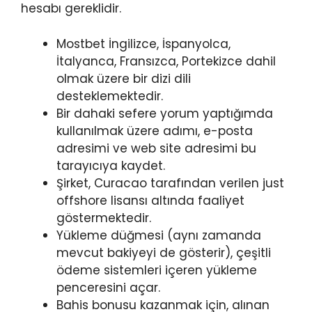
hesabı gereklidir.
Mostbet İngilizce, İspanyolca,
İtalyanca, Fransızca, Portekizce dahil
olmak üzere bir dizi dili
desteklemektedir.
Bir dahaki sefere yorum yaptığımda
kullanılmak üzere adımı, e-posta
adresimi ve web site adresimi bu
tarayıcıya kaydet.
Şirket, Curacao tarafından verilen just
offshore lisansı altında faaliyet
göstermektedir.
Yükleme düğmesi (aynı zamanda
mevcut bakiyeyi de gösterir), çeşitli
ödeme sistemleri içeren yükleme
penceresini açar.
Bahis bonusu kazanmak için, alınan