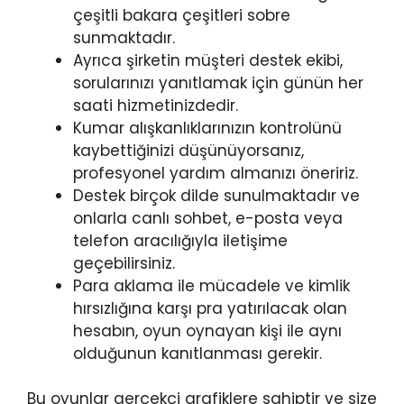
çeşitli bakara çeşitleri sobre
sunmaktadır.
Ayrıca şirketin müşteri destek ekibi,
sorularınızı yanıtlamak için günün her
saati hizmetinizdedir.
Kumar alışkanlıklarınızın kontrolünü
kaybettiğinizi düşünüyorsanız,
profesyonel yardım almanızı öneririz.
Destek birçok dilde sunulmaktadır ve
onlarla canlı sohbet, e-posta veya
telefon aracılığıyla iletişime
geçebilirsiniz.
Para aklama ile mücadele ve kimlik
hırsızlığına karşı pra yatırılacak olan
hesabın, oyun oynayan kişi ile aynı
olduğunun kanıtlanması gerekir.
Bu oyunlar gerçekçi grafiklere sahiptir ve size