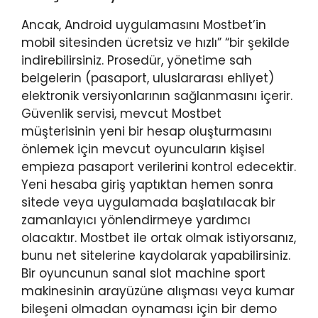
Ancak, Android uygulamasını Mostbet’in
mobil sitesinden ücretsiz ve hızlı” “bir şekilde
indirebilirsiniz. Prosedür, yönetime sah
belgelerin (pasaport, uluslararası ehliyet)
elektronik versiyonlarının sağlanmasını içerir.
Güvenlik servisi, mevcut Mostbet
müşterisinin yeni bir hesap oluşturmasını
önlemek için mevcut oyuncuların kişisel
empieza pasaport verilerini kontrol edecektir.
Yeni hesaba giriş yaptıktan hemen sonra
sitede veya uygulamada başlatılacak bir
zamanlayıcı yönlendirmeye yardımcı
olacaktır. Mostbet ile ortak olmak istiyorsanız,
bunu net sitelerine kaydolarak yapabilirsiniz.
Bir oyuncunun sanal slot machine sport
makinesinin arayüzüne alışması veya kumar
bileşeni olmadan oynaması için bir demo