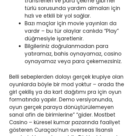
transferleri ve para çekme gibi her
türlü sorusunda yardım almaları için
hızlı ve etkili bir yol sağlar.
Bazı maçlar için movie yayınları da
vardır – bu tür olaylar canlıda “Play”
düğmesiyle işaretlenir.
Bilgileriniz doğrulanmadan para
yatıramaz, bahis oynayamaz, casino
oynayamaz veya para çekemezsiniz.
Belli sebeplerden dolayı gerçek krupiye olan
oyunlarda böyle bir mod yoktur – orada the
girl çekiliş ya da kart dağıtımı pra için oyun
formatında yapılır. Demo versiyonunda,
oyun gerçek paraya dönüştürülemeyen
sanal afin de birimlerine” “gider. Mostbet
Casino – küresel kumar pazarında faaliyet
gösteren Curaçao’nun overseas lisanslı