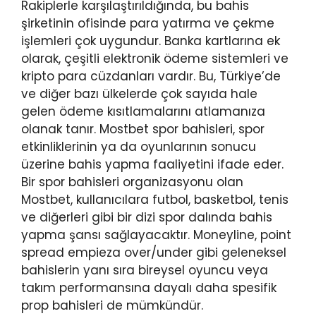
Rakiplerle karşılaştırıldığında, bu bahis
şirketinin ofisinde para yatırma ve çekme
işlemleri çok uygundur. Banka kartlarına ek
olarak, çeşitli elektronik ödeme sistemleri ve
kripto para cüzdanları vardır. Bu, Türkiye’de
ve diğer bazı ülkelerde çok sayıda hale
gelen ödeme kısıtlamalarını atlamanıza
olanak tanır. Mostbet spor bahisleri, spor
etkinliklerinin ya da oyunlarının sonucu
üzerine bahis yapma faaliyetini ifade eder.
Bir spor bahisleri organizasyonu olan
Mostbet, kullanıcılara futbol, basketbol, tenis
ve diğerleri gibi bir dizi spor dalında bahis
yapma şansı sağlayacaktır. Moneyline, point
spread empieza over/under gibi geleneksel
bahislerin yanı sıra bireysel oyuncu veya
takım performansına dayalı daha spesifik
prop bahisleri de mümkündür.