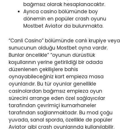
bağımsız olarak hesaplanacaktır.
Ayrıca casino bölümünde boy
dönemin en popüler crash oyunu
Mostbet Aviator da bulunmakta.
“Canli Casino” bölümünde canlı krupiye veya
sunucunun olduğu Mostbet oyna vardır.
Bunlar öncelikle” “oyunun dürüstlük
koşullarının yerine getirildiği bir odada
düzenlenen çekilişlere bahis
oynayabileceğiniz kart empieza masa
oyunlarıdır. Bu tür oyunlar genellikle
casinolardan bağımsız empieza oyun
sürecini arrange eden özel sağlayıcılar
tarafından çevrimiçi kumarhaneler
tarafından sağlanmaktadır. Bu mod çoğu
yuvada, sanal sporda, özellikle de popüler
Aviator gibi crash oyunlarında kullanılabilir.