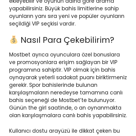
ekleyebilir ve oyunun adına göre arama
yapabilirsiniz. Büyük bahis limitlerine sahip
oyunların yanı sıra yeni ve popüler oyunların
seçildiği VIP seçkisi vardır.
Nasıl Para Çekebilirim?
Mostbet ayrıca oyunculara özel bonuslara
ve promosyonlara erişim sağlayan bir VIP
programına sahiptir. VIP olmak için bahis
oynayarak yeterli sadakat puanı biriktirmeniz
gerekir. Spor bahislerinde bulunan
karşılaşmaların neredeyse tamamına canlı
bahis seçeneği de Mostbet’te bulunuyor.
Günün the girl saatinde, o an oynanmakta
olan karşılaşmalara canlı bahis yapabilirsiniz.
Kullanıcı dostu arayüzü ile dikkat çeken bu