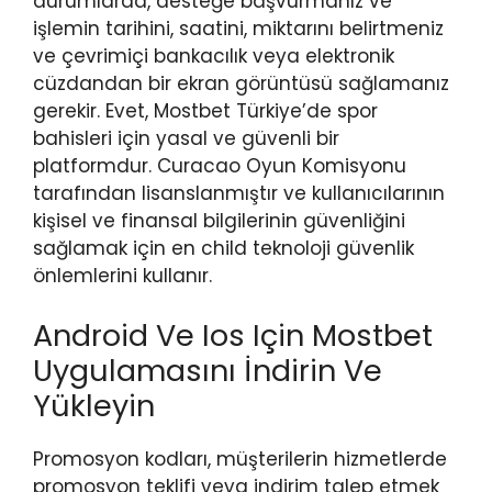
durumlarda, desteğe başvurmanız ve
işlemin tarihini, saatini, miktarını belirtmeniz
ve çevrimiçi bankacılık veya elektronik
cüzdandan bir ekran görüntüsü sağlamanız
gerekir. Evet, Mostbet Türkiye’de spor
bahisleri için yasal ve güvenli bir
platformdur. Curacao Oyun Komisyonu
tarafından lisanslanmıştır ve kullanıcılarının
kişisel ve finansal bilgilerinin güvenliğini
sağlamak için en child teknoloji güvenlik
önlemlerini kullanır.
Android Ve Ios Için Mostbet
Uygulamasını İndirin Ve
Yükleyin
Promosyon kodları, müşterilerin hizmetlerde
promosyon teklifi veya indirim talep etmek