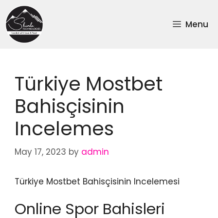
Skip
to
Menu
content
Türkiye Mostbet
Bahisçisinin
Incelemes
May 17, 2023
by
admin
Türkiye Mostbet Bahisçisinin Incelemesi
Online Spor Bahisleri