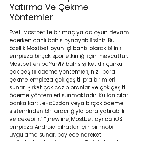
Yatırma Ve Çekme
Yöntemleri
Evet, Mostbet’te bir maç ya da oyun devam
ederken canlı bahis oynayabilirsiniz. Bu
özellik Mostbet oyun içi bahis olarak bilinir
empieza birçok spor etkinliği için mevcuttur.
Mostbet en ba?ar?l? bahis şirketidir çünkü
çok çeşitli ödeme yöntemleri, hızlı para
çekme empieza çok çeşitli pra birimleri
sunar. Şirket çok cazip oranlar ve çok çeşitli
ödeme yöntemleri sunmaktadır. Kullanıcılar
banka kartı, e-cüzdan veya birçok ödeme
sisteminden biri aracılığıyla para yatırabilir
ve çekebilir.” “[newline]Mostbet ayrıca iOS
empieza Android cihazlar için bir mobil
uygulama sunar, böylece hareket