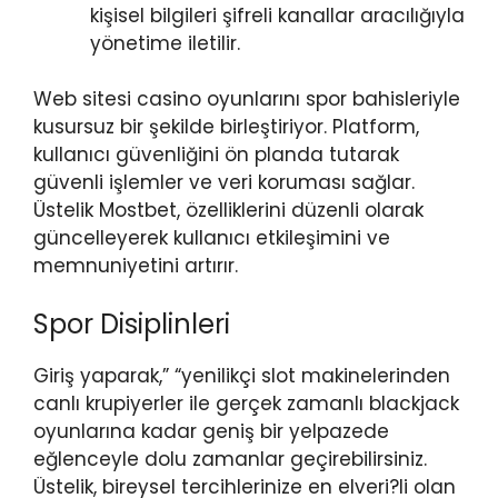
kişisel bilgileri şifreli kanallar aracılığıyla
yönetime iletilir.
Web sitesi casino oyunlarını spor bahisleriyle
kusursuz bir şekilde birleştiriyor. Platform,
kullanıcı güvenliğini ön planda tutarak
güvenli işlemler ve veri koruması sağlar.
Üstelik Mostbet, özelliklerini düzenli olarak
güncelleyerek kullanıcı etkileşimini ve
memnuniyetini artırır.
Spor Disiplinleri
Giriş yaparak,” “yenilikçi slot makinelerinden
canlı krupiyerler ile gerçek zamanlı blackjack
oyunlarına kadar geniş bir yelpazede
eğlenceyle dolu zamanlar geçirebilirsiniz.
Üstelik, bireysel tercihlerinize en elveri?li olan