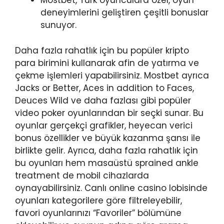
Mostbet, Türk oyunculara özel, oyun
deneyimlerini geliştiren çeşitli bonuslar
sunuyor.
Daha fazla rahatlık için bu popüler kripto
para birimini kullanarak afin de yatırma ve
çekme işlemleri yapabilirsiniz. Mostbet ayrıca
Jacks or Better, Aces in addition to Faces,
Deuces Wild ve daha fazlası gibi popüler
video poker oyunlarından bir seçki sunar. Bu
oyunlar gerçekçi grafikler, heyecan verici
bonus özellikler ve büyük kazanma şansı ile
birlikte gelir. Ayrıca, daha fazla rahatlık için
bu oyunları hem masaüstü sprained ankle
treatment de mobil cihazlarda
oynayabilirsiniz. Canlı online casino lobisinde
oyunları kategorilere göre filtreleyebilir,
favori oyunlarınızı “Favoriler” bölümüne