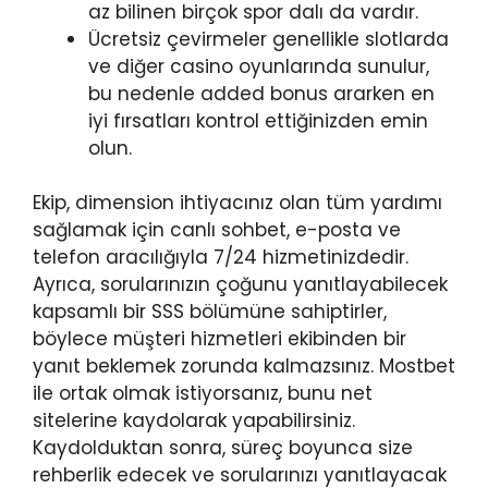
az bilinen birçok spor dalı da vardır.
Ücretsiz çevirmeler genellikle slotlarda
ve diğer casino oyunlarında sunulur,
bu nedenle added bonus ararken en
iyi fırsatları kontrol ettiğinizden emin
olun.
Ekip, dimension ihtiyacınız olan tüm yardımı
sağlamak için canlı sohbet, e-posta ve
telefon aracılığıyla 7/24 hizmetinizdedir.
Ayrıca, sorularınızın çoğunu yanıtlayabilecek
kapsamlı bir SSS bölümüne sahiptirler,
böylece müşteri hizmetleri ekibinden bir
yanıt beklemek zorunda kalmazsınız. Mostbet
ile ortak olmak istiyorsanız, bunu net
sitelerine kaydolarak yapabilirsiniz.
Kaydolduktan sonra, süreç boyunca size
rehberlik edecek ve sorularınızı yanıtlayacak