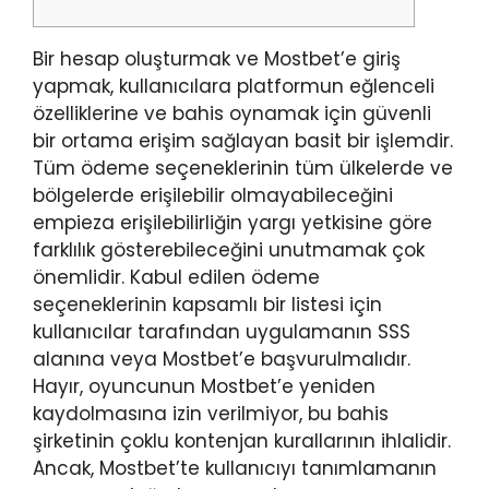
Bir hesap oluşturmak ve Mostbet’e giriş
yapmak, kullanıcılara platformun eğlenceli
özelliklerine ve bahis oynamak için güvenli
bir ortama erişim sağlayan basit bir işlemdir.
Tüm ödeme seçeneklerinin tüm ülkelerde ve
bölgelerde erişilebilir olmayabileceğini
empieza erişilebilirliğin yargı yetkisine göre
farklılık gösterebileceğini unutmamak çok
önemlidir. Kabul edilen ödeme
seçeneklerinin kapsamlı bir listesi için
kullanıcılar tarafından uygulamanın SSS
alanına veya Mostbet’e başvurulmalıdır.
Hayır, oyuncunun Mostbet’e yeniden
kaydolmasına izin verilmiyor, bu bahis
şirketinin çoklu kontenjan kurallarının ihlalidir.
Ancak, Mostbet’te kullanıcıyı tanımlamanın