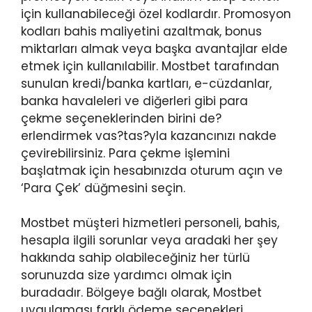
için kullanabileceği özel kodlardır. Promosyon
kodları bahis maliyetini azaltmak, bonus
miktarları almak veya başka avantajlar elde
etmek için kullanılabilir. Mostbet tarafından
sunulan kredi/banka kartları, e-cüzdanlar,
banka havaleleri ve diğerleri gibi para
çekme seçeneklerinden birini de?
erlendirmek vas?tas?yla kazancınızı nakde
çevirebilirsiniz. Para çekme işlemini
başlatmak için hesabınızda oturum açın ve
‘Para Çek’ düğmesini seçin.
Mostbet müşteri hizmetleri personeli, bahis,
hesapla ilgili sorunlar veya aradaki her şey
hakkında sahip olabileceğiniz her türlü
sorunuzda size yardımcı olmak için
buradadır. Bölgeye bağlı olarak, Mostbet
uygulaması farklı ödeme seçenekleri