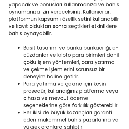
yapacak ve bonusları kullanmanıza ve bahis
oynamanıza izin vereceksiniz. Kullanıcılar,
platformun kapsamlı özellik setini kullanabilir
ve kayıt olduktan sonra seçtikleri etkinliklere
bahis oynayabilir.
Basit tasarımı ve banka bankacılığı, e-
cüzdanlar ve kripto para birimleri dahil
çoklu işlem yöntemleri, para yatırma
ve çekme işlemlerini sorunsuz bir
deneyim haline getirir.
Para yatırma ve çekme için kesin
prosedür, kullandığınız platforma veya
cihaza ve mevcut ödeme
seçeneklerine göre farklılık gösterebilir.
Her ikisi de büyük kazançları garanti
eden mükemmel bahis pazarlarına ve
yüksek oranlara sahiptir.