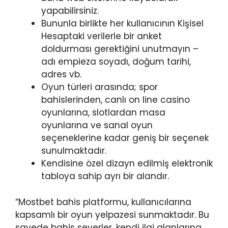
yapabilirsiniz.
Bununla birlikte her kullanıcının Kişisel
Hesaptaki verilerle bir anket
doldurması gerektiğini unutmayın –
adı empieza soyadı, doğum tarihi,
adres vb.
Oyun türleri arasında; spor
bahislerinden, canlı on line casino
oyunlarına, slotlardan masa
oyunlarına ve sanal oyun
seçeneklerine kadar geniş bir seçenek
sunulmaktadır.
Kendisine özel dizayn edilmiş elektronik
tabloya sahip ayrı bir alandır.
“Mostbet bahis platformu, kullanıcılarına
kapsamlı bir oyun yelpazesi sunmaktadır. Bu
sayede bahis severler, kendi ilgi alanlarına