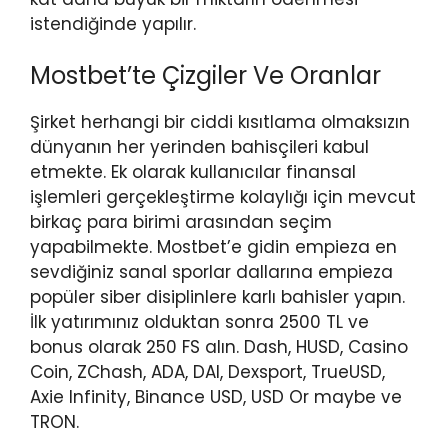
istendiğinde yapılır.
Mostbet’te Çizgiler Ve Oranlar
Şirket herhangi bir ciddi kısıtlama olmaksızın
dünyanın her yerinden bahisçileri kabul
etmekte. Ek olarak kullanıcılar finansal
işlemleri gerçekleştirme kolaylığı için mevcut
birkaç para birimi arasından seçim
yapabilmekte. Mostbet’e gidin empieza en
sevdiğiniz sanal sporlar dallarına empieza
popüler siber disiplinlere karlı bahisler yapın.
İlk yatırımınız olduktan sonra 2500 TL ve
bonus olarak 250 FS alın. Dash, HUSD, Casino
Coin, ZChash, ADA, DAI, Dexsport, TrueUSD,
Axie Infinity, Binance USD, USD Or maybe ve
TRON.