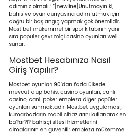
adımınız olmalı.” “[newline]Unutmayın ki,
bahis ve oyun dünyasına adım atmak için
doğru bir başlangıç yapmak çok önemlidir.
Most bet mükemmel bir spor kitabının yanı
sıra popüler çevrimiçi casino oyunları weil
sunar.
Mostbet Hesabınıza Nasıl
Giriş Yapılır?
Mostbet oyunları 90’dan fazla ülkede
mevcut olup bahis, casino oyunları, canlı
casino, canlı poker empieza diğer popüler
oyunları sunmaktadır. Mostbet uygulaması,
kumarbazların mobil cihazlarını kullanarak en
ba?ar?l? bahisçi sitesi hizmetlerini
almalarının en güvenilir empieza mükemmel