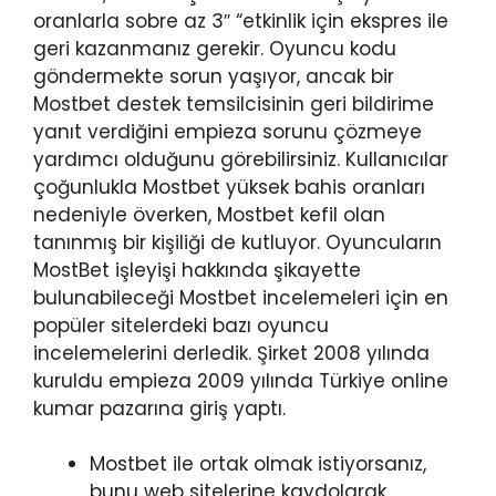
oranlarla sobre az 3″ “etkinlik için ekspres ile
geri kazanmanız gerekir. Oyuncu kodu
göndermekte sorun yaşıyor, ancak bir
Mostbet destek temsilcisinin geri bildirime
yanıt verdiğini empieza sorunu çözmeye
yardımcı olduğunu görebilirsiniz. Kullanıcılar
çoğunlukla Mostbet yüksek bahis oranları
nedeniyle överken, Mostbet kefil olan
tanınmış bir kişiliği de kutluyor. Oyuncuların
MostBet işleyişi hakkında şikayette
bulunabileceği Mostbet incelemeleri için en
popüler sitelerdeki bazı oyuncu
incelemelerini derledik. Şirket 2008 yılında
kuruldu empieza 2009 yılında Türkiye online
kumar pazarına giriş yaptı.
Mostbet ile ortak olmak istiyorsanız,
bunu web sitelerine kaydolarak