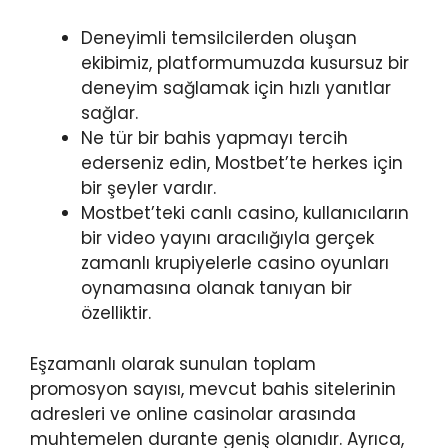
Deneyimli temsilcilerden oluşan
ekibimiz, platformumuzda kusursuz bir
deneyim sağlamak için hızlı yanıtlar
sağlar.
Ne tür bir bahis yapmayı tercih
ederseniz edin, Mostbet’te herkes için
bir şeyler vardır.
Mostbet’teki canlı casino, kullanıcıların
bir video yayını aracılığıyla gerçek
zamanlı krupiyelerle casino oyunları
oynamasına olanak tanıyan bir
özelliktir.
Eşzamanlı olarak sunulan toplam
promosyon sayısı, mevcut bahis sitelerinin
adresleri ve online casinolar arasında
muhtemelen durante geniş olanıdır. Ayrıca,