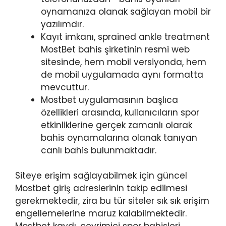
oynamanıza olanak sağlayan mobil bir
yazılımdır.
Kayıt imkanı, sprained ankle treatment
MostBet bahis şirketinin resmi web
sitesinde, hem mobil versiyonda, hem
de mobil uygulamada aynı formatta
mevcuttur.
Mostbet uygulamasının başlıca
özellikleri arasında, kullanıcıların spor
etkinliklerine gerçek zamanlı olarak
bahis oynamalarına olanak tanıyan
canlı bahis bulunmaktadır.
Siteye erişim sağlayabilmek için güncel
Mostbet giriş adreslerinin takip edilmesi
gerekmektedir, zira bu tür siteler sık sık erişim
engellemelerine maruz kalabilmektedir.