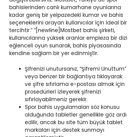
bahislerinden canlı kumarhane oyunlarına
kadar geniş bir yelpazedeki kumar ve bahis
seçeneklerini arayan kullanıcılar için ideal bir
tercihtir.” “[newline]Mostbet bahis şirketi,
kullanıcılarına yüksek oranlar empieza bir dizi
eğlenceli oyun sunarak, bahis piyasasında
kendine sağlam bir yer edinmiştir.
Şifrenizi unutursanız, “Şifremi Unuttum”
veya benzer bir bağlantıya tıklayarak
ve şifre sıfırlama e-postası almak için
prosedürleri izleyerek şifrenizi
sıfırlayabilmeniz gerekir.
Spor bahis uygulamaları söz konusu
olduğunda tabletler genellikle göz ardı
edilir, ancak bu site tüm büyük tablet
markaları için destek sunmayı