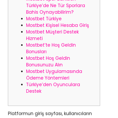
Türkiye’de Ne Tür Sporlara
Bahis Oynayabilirim?
Mostbet Türkiye
Mostbet Kişisel Hesaba Giriş
Mostbet Müşteri Destek
Hizmeti
Mostbet’te Hoş Geldin
Bonusları
Mostbet Hoş Geldin
Bonusunuzu Alın
Mostbet Uygulamasında
Ödeme Yöntemleri
Türkiye’den Oyunculara
Destek
Platformun giriş sayfası, kullanıcıların