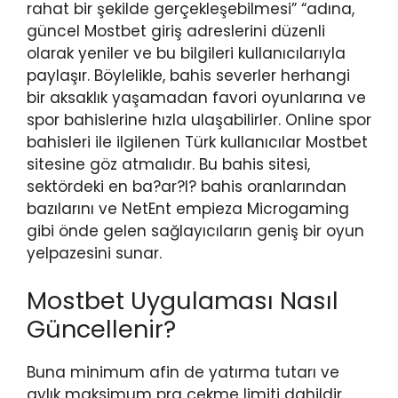
rahat bir şekilde gerçekleşebilmesi” “adına,
güncel Mostbet giriş adreslerini düzenli
olarak yeniler ve bu bilgileri kullanıcılarıyla
paylaşır. Böylelikle, bahis severler herhangi
bir aksaklık yaşamadan favori oyunlarına ve
spor bahislerine hızla ulaşabilirler. Online spor
bahisleri ile ilgilenen Türk kullanıcılar Mostbet
sitesine göz atmalıdır. Bu bahis sitesi,
sektördeki en ba?ar?l? bahis oranlarından
bazılarını ve NetEnt empieza Microgaming
gibi önde gelen sağlayıcıların geniş bir oyun
yelpazesini sunar.
Mostbet Uygulaması Nasıl
Güncellenir?
Buna minimum afin de yatırma tutarı ve
aylık maksimum pra çekme limiti dahildir.