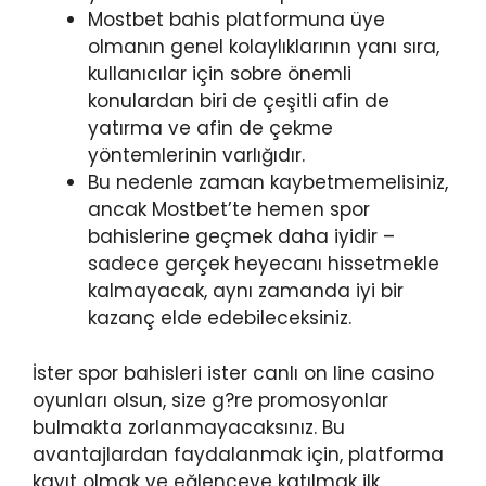
Mostbet bahis platformuna üye
olmanın genel kolaylıklarının yanı sıra,
kullanıcılar için sobre önemli
konulardan biri de çeşitli afin de
yatırma ve afin de çekme
yöntemlerinin varlığıdır.
Bu nedenle zaman kaybetmemelisiniz,
ancak Mostbet’te hemen spor
bahislerine geçmek daha iyidir –
sadece gerçek heyecanı hissetmekle
kalmayacak, aynı zamanda iyi bir
kazanç elde edebileceksiniz.
İster spor bahisleri ister canlı on line casino
oyunları olsun, size g?re promosyonlar
bulmakta zorlanmayacaksınız. Bu
avantajlardan faydalanmak için, platforma
kayıt olmak ve eğlenceye katılmak ilk